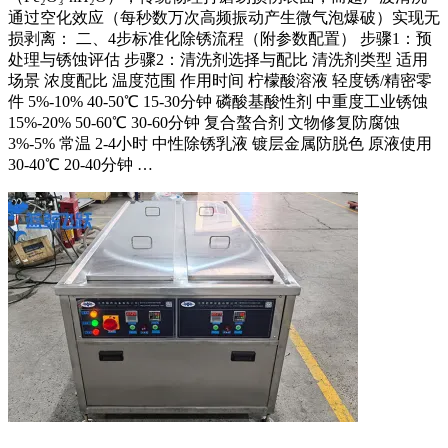
通过空化效应（每秒数万次高频振动产生微气泡爆破）实现无
损剥离： 二、4步标准化除锈流程（附参数配置） 步骤1：预
处理与锈蚀评估 步骤2：清洗剂选择与配比 清洗剂类型 适用
场景 浓度配比 温度范围 作用时间 柠檬酸溶液 轻度锈/精密零
件 5%-10% 40-50℃ 15-30分钟 磷酸基酸性剂 中重度工业锈蚀
15%-20% 50-60℃ 30-60分钟 复合螯合剂 文物修复防腐蚀
3%-5% 常温 2-4小时 中性除锈乳液 镀层金属防脱色 原液使用
30-40℃ 20-40分钟 …