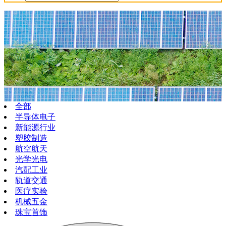
全部
半导体电子
新能源行业
塑胶制造
航空航天
光学光电
汽配工业
轨道交通
医疗实验
机械五金
珠宝首饰