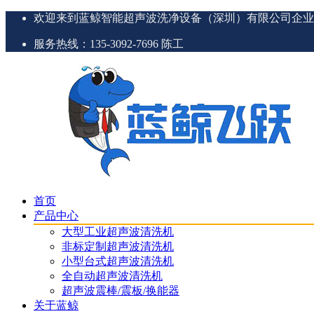
欢迎来到蓝鲸智能超声波洗净设备（深圳）有限公司企业
服务热线：135-3092-7696 陈工
首页
产品中心
大型工业超声波清洗机
非标定制超声波清洗机
小型台式超声波清洗机
全自动超声波清洗机
超声波震棒/震板/换能器
关于蓝鲸