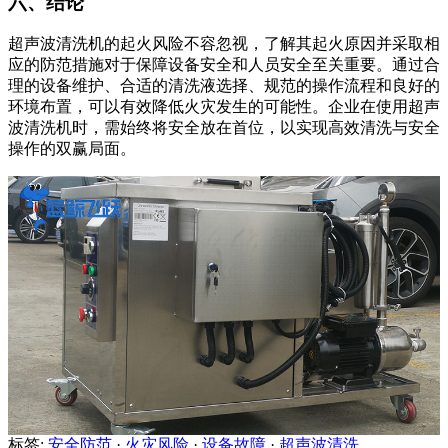
六、结论
超声波清洗机的起火风险不容忽视，了解其起火原因并采取相
应的防范措施对于保障设备安全和人员安全至关重要。通过合
理的设备维护、合适的清洗液选择、规范的操作流程和良好的
环境布置，可以有效降低火灾发生的可能性。企业在使用超声
波清洗机时，需始终将安全放在首位，以实现高效清洗与安全
操作的双赢局面。
标签:
安全防范
·
火灾风险
·
设备故障
·
超声波清洗