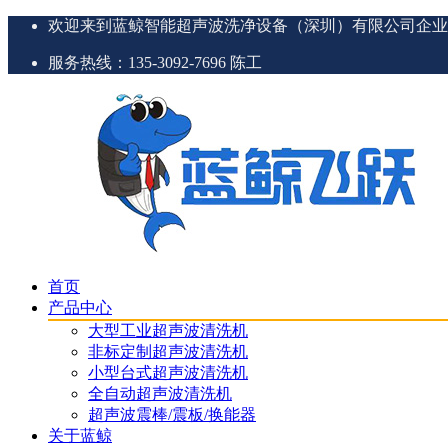
欢迎来到蓝鲸智能超声波洗净设备（深圳）有限公司企业
服务热线：135-3092-7696 陈工
首页
产品中心
大型工业超声波清洗机
非标定制超声波清洗机
小型台式超声波清洗机
全自动超声波清洗机
超声波震棒/震板/换能器
关于蓝鲸