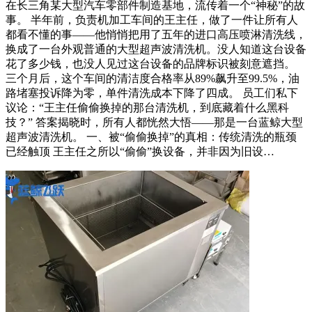
在长三角某大型汽车零部件制造基地，流传着一个“神秘”的故
事。 半年前，负责机加工车间的王主任，做了一件让所有人
都看不懂的事——他悄悄把用了五年的进口高压喷淋清洗线，
换成了一台外观普通的大型超声波清洗机。没人知道这台设备
花了多少钱，也没人见过这台设备的品牌标识被刻意遮挡。
三个月后，这个车间的清洁度合格率从89%飙升至99.5%，油
路堵塞投诉降为零，单件清洗成本下降了四成。 员工们私下
议论：“王主任偷偷换掉的那台清洗机，到底藏着什么黑科
技？” 答案揭晓时，所有人都恍然大悟——那是一台蓝鲸大型
超声波清洗机。 一、被“偷偷换掉”的真相：传统清洗的瓶颈
已经触顶 王主任之所以“偷偷”换设备，并非因为旧设…