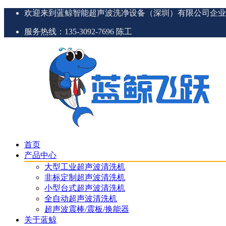
欢迎来到蓝鲸智能超声波洗净设备（深圳）有限公司企业
服务热线：135-3092-7696 陈工
首页
产品中心
大型工业超声波清洗机
非标定制超声波清洗机
小型台式超声波清洗机
全自动超声波清洗机
超声波震棒/震板/换能器
关于蓝鲸