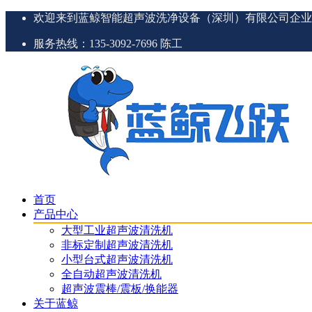
欢迎来到蓝鲸智能超声波洗净设备（深圳）有限公司企业
服务热线：135-3092-7696 陈工
首页
产品中心
大型工业超声波清洗机
非标定制超声波清洗机
小型台式超声波清洗机
全自动超声波清洗机
超声波震棒/震板/换能器
关于蓝鲸