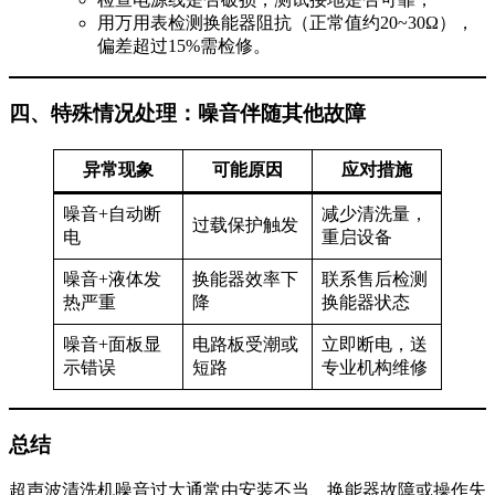
用万用表检测换能器阻抗（正常值约20~30Ω），
偏差超过15%需检修。
四、特殊情况处理：噪音伴随其他故障
异常现象
可能原因
应对措施
噪音+自动断
减少清洗量，
过载保护触发
电
重启设备
噪音+液体发
换能器效率下
联系售后检测
热严重
降
换能器状态
噪音+面板显
电路板受潮或
立即断电，送
示错误
短路
专业机构维修
总结
超声波清洗机噪音过大通常由安装不当、换能器故障或操作失