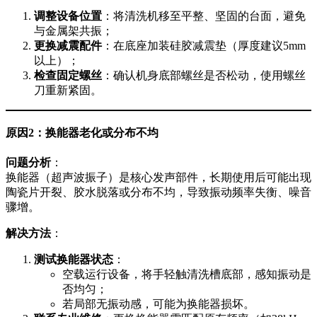
调整设备位置
：将清洗机移至平整、坚固的台面，避免
与金属架共振；
更换减震配件
：在底座加装硅胶减震垫（厚度建议5mm
以上）；
检查固定螺丝
：确认机身底部螺丝是否松动，使用螺丝
刀重新紧固。
原因2：换能器老化或分布不均
问题分析
：
换能器（超声波振子）是核心发声部件，长期使用后可能出现
陶瓷片开裂、胶水脱落或分布不均，导致振动频率失衡、噪音
骤增。
解决方法
：
测试换能器状态
：
空载运行设备，将手轻触清洗槽底部，感知振动是
否均匀；
若局部无振动感，可能为换能器损坏。