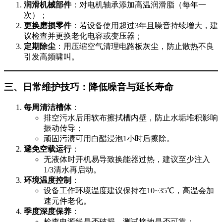
润滑机械部件
：对电机轴承添加高温润滑脂（每年一
次）；
更换磨损零件
：若设备使用超过3年且噪音持续增大，建
议检查并更换老化电容或变压器；
定期除尘
：用压缩空气清理电路板灰尘，防止散热不良
引发高频啸叫。
三、日常维护技巧：降低噪音与延长寿命
每周清洁槽体
：
排空污水后用软布擦拭槽内壁，防止水垢堆积影响
振动传导；
顽固污渍可用白醋浸泡1小时后擦除。
避免空载运行
：
无液体时开机易导致换能器过热，建议至少注入
1/3清水再启动。
环境温度控制
：
设备工作环境温度建议保持在10~35℃，高温会加
速元件老化。
季度深度保养
：
检查电源线是否破损，测试接地是否可靠；