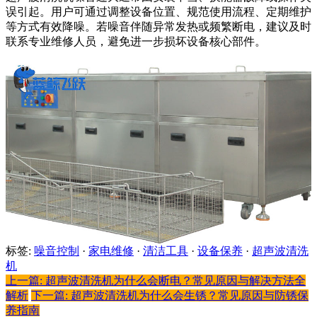
误引起。用户可通过调整设备位置、规范使用流程、定期维护
等方式有效降噪。若噪音伴随异常发热或频繁断电，建议及时
联系专业维修人员，避免进一步损坏设备核心部件。
标签:
噪音控制
·
家电维修
·
清洁工具
·
设备保养
·
超声波清洗
机
上一篇: 超声波清洗机为什么会断电？常见原因与解决方法全
解析
下一篇: 超声波清洗机为什么会生锈？常见原因与防锈保
养指南