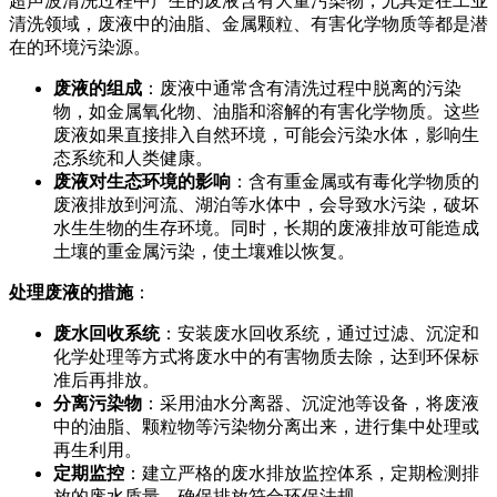
超声波清洗过程中产生的废液含有大量污染物，尤其是在工业
清洗领域，废液中的油脂、金属颗粒、有害化学物质等都是潜
在的环境污染源。
废液的组成
：废液中通常含有清洗过程中脱离的污染
物，如金属氧化物、油脂和溶解的有害化学物质。这些
废液如果直接排入自然环境，可能会污染水体，影响生
态系统和人类健康。
废液对生态环境的影响
：含有重金属或有毒化学物质的
废液排放到河流、湖泊等水体中，会导致水污染，破坏
水生生物的生存环境。同时，长期的废液排放可能造成
土壤的重金属污染，使土壤难以恢复。
处理废液的措施
：
废水回收系统
：安装废水回收系统，通过过滤、沉淀和
化学处理等方式将废水中的有害物质去除，达到环保标
准后再排放。
分离污染物
：采用油水分离器、沉淀池等设备，将废液
中的油脂、颗粒物等污染物分离出来，进行集中处理或
再生利用。
定期监控
：建立严格的废水排放监控体系，定期检测排
放的废水质量，确保排放符合环保法规。