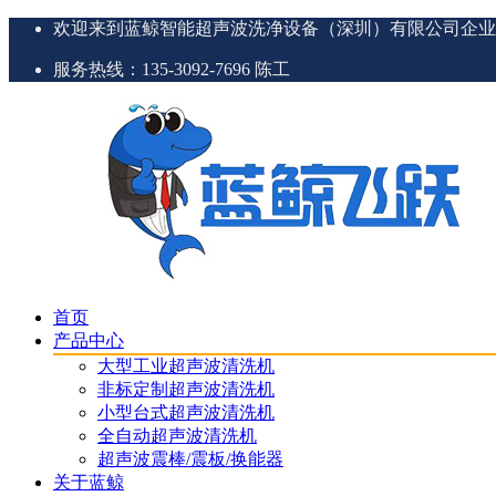
欢迎来到蓝鲸智能超声波洗净设备（深圳）有限公司企业
服务热线：135-3092-7696 陈工
首页
产品中心
大型工业超声波清洗机
非标定制超声波清洗机
小型台式超声波清洗机
全自动超声波清洗机
超声波震棒/震板/换能器
关于蓝鲸