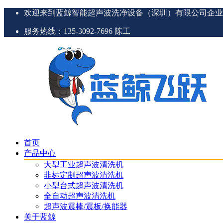
欢迎来到蓝鲸智能超声波洗净设备（深圳）有限公司企业
服务热线：135-3092-7696 陈工
首页
产品中心
大型工业超声波清洗机
非标定制超声波清洗机
小型台式超声波清洗机
全自动超声波清洗机
超声波震棒/震板/换能器
关于蓝鲸