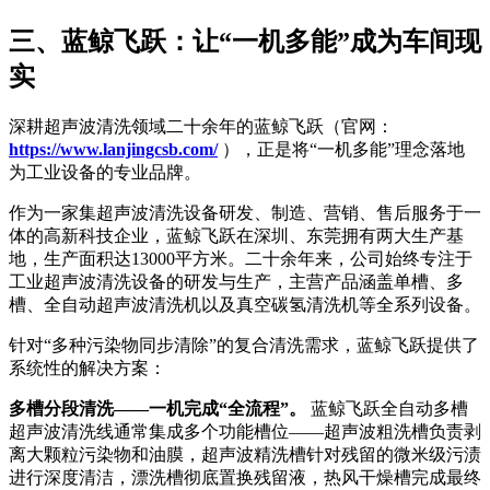
三、蓝鲸飞跃：让“一机多能”成为车间现
实
深耕超声波清洗领域二十余年的蓝鲸飞跃（官网：
https://www.lanjingcsb.com/
），正是将“一机多能”理念落地
为工业设备的专业品牌。
作为一家集超声波清洗设备研发、制造、营销、售后服务于一
体的高新科技企业，蓝鲸飞跃在深圳、东莞拥有两大生产基
地，生产面积达13000平方米
。二十余年来，公司始终专注于
工业超声波清洗设备的研发与生产，主营产品涵盖单槽、多
槽、全自动超声波清洗机以及真空碳氢清洗机等全系列设备
。
针对“多种污染物同步清除”的复合清洗需求，蓝鲸飞跃提供了
系统性的解决方案：
多槽分段清洗——一机完成“全流程”。
蓝鲸飞跃全自动多槽
超声波清洗线通常集成多个功能槽位——超声波粗洗槽负责剥
离大颗粒污染物和油膜，超声波精洗槽针对残留的微米级污渍
进行深度清洁，漂洗槽彻底置换残留液，热风干燥槽完成最终