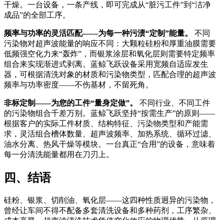
干燥
。一台设备，一条产线，即可完成从“脏污工件”到“洁净
成品”的全部工序。
频率与功率的灵活匹配——为每一种污渍“定制”能量。
不同
污染物对超声波能量的响应不同：大颗粒硅粉和厚重油膜需要
低频强空化力来“轰炸”，而银浆涂层和氧化层则需要特定频率
组合来实现渐进式剥离。蓝鲸飞跃设备采用宽频自适应发生
器，可根据清洗对象的材质和污染物类型，匹配合理的超声波
频率与功率密度——不伤基材，不留死角。
非标定制——为您的工件“量身定做”。
不同行业、不同工件
的污染物组合千差万别。蓝鲸飞跃坚持“按需生产”的原则——
根据客户的实际工件材质、结构特征、污染物类型和产能需
求，灵活组合槽体数量、超声波频率、加热系统、循环过滤、
油水分离、热风干燥等模块
。一台真正“合用”的设备，意味着
每一分清洗能量都用在刀刃上。
四、结语
硅粉、银浆、切削油、氧化层——这四种性质迥异的污染物，
曾经让车间不得不配备多套清洗设备和多种药剂，工序繁杂、