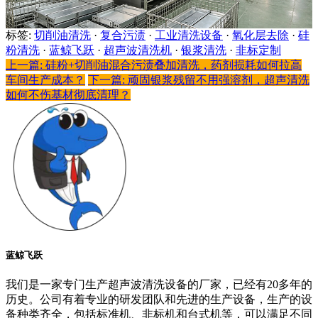
标签:
切削油清洗
·
复合污渍
·
工业清洗设备
·
氧化层去除
·
硅
粉清洗
·
蓝鲸飞跃
·
超声波清洗机
·
银浆清洗
·
非标定制
上一篇: 硅粉+切削油混合污渍叠加清洗，药剂损耗如何拉高
车间生产成本？
下一篇: 顽固银浆残留不用强溶剂，超声清洗
如何不伤基材彻底清理？
蓝鲸飞跃
我们是一家专门生产超声波清洗设备的厂家，已经有20多年的
历史。公司有着专业的研发团队和先进的生产设备，生产的设
备种类齐全，包括标准机、非标机和台式机等，可以满足不同