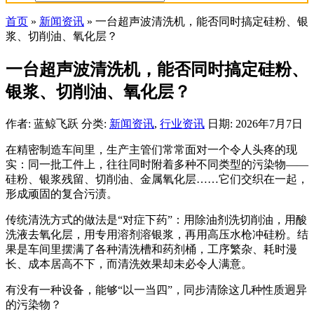
首页
»
新闻资讯
»
一台超声波清洗机，能否同时搞定硅粉、银
浆、切削油、氧化层？
一台超声波清洗机，能否同时搞定硅粉、
银浆、切削油、氧化层？
作者: 蓝鲸飞跃
分类:
新闻资讯
,
行业资讯
日期: 2026年7月7日
在精密制造车间里，生产主管们常常面对一个令人头疼的现
实：同一批工件上，往往同时附着多种不同类型的污染物——
硅粉、银浆残留、切削油、金属氧化层……它们交织在一起，
形成顽固的复合污渍。
传统清洗方式的做法是“对症下药”：用除油剂洗切削油，用酸
洗液去氧化层，用专用溶剂溶银浆，再用高压水枪冲硅粉。结
果是车间里摆满了各种清洗槽和药剂桶，工序繁杂、耗时漫
长、成本居高不下，而清洗效果却未必令人满意。
有没有一种设备，能够“以一当四”，同步清除这几种性质迥异
的污染物？