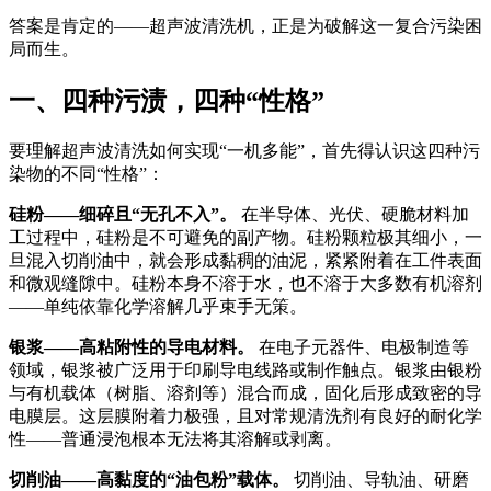
答案是肯定的——超声波清洗机，正是为破解这一复合污染困
局而生。
一、四种污渍，四种“性格”
要理解超声波清洗如何实现“一机多能”，首先得认识这四种污
染物的不同“性格”：
硅粉——细碎且“无孔不入”。
在半导体、光伏、硬脆材料加
工过程中，硅粉是不可避免的副产物。硅粉颗粒极其细小，一
旦混入切削油中，就会形成黏稠的油泥，紧紧附着在工件表面
和微观缝隙中
。硅粉本身不溶于水，也不溶于大多数有机溶剂
——单纯依靠化学溶解几乎束手无策。
银浆——高粘附性的导电材料。
在电子元器件、电极制造等
领域，银浆被广泛用于印刷导电线路或制作触点。银浆由银粉
与有机载体（树脂、溶剂等）混合而成，固化后形成致密的导
电膜层。这层膜附着力极强，且对常规清洗剂有良好的耐化学
性——普通浸泡根本无法将其溶解或剥离。
切削油——高黏度的“油包粉”载体。
切削油、导轨油、研磨