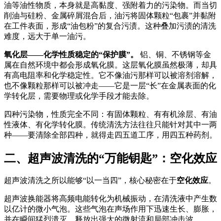
油等油性物质，本身就是高黏度、强附着力的污染物。而当切
削油与硅粉、金属碎屑混合后，油污将固体颗粒“包裹”并黏附
在工件表面，形成“油包粉”的复合污渍
。这种叠加污渍的清洗
难度，远大于单一油污。
氧化层——化学性质稳定的“保护膜”。
铝、铜、不锈钢等金
属在自然环境中都会形成氧化膜。这层氧化膜虽然极薄，却具
有高电阻率和化学稳定性
。它不像油污那样可以被溶剂溶解，
也不像颗粒那样可以被冲走——它是一层“长”在金属表面的化
学转化层，需要物理或化学手段才能去除。
四种污染物，性质完全不同：有固体颗粒、有有机涂层、有油
性液体、有化学转化膜。传统清洗方法往往只能针对其中一两
种——要清除全部四种，就得走四五道工序，用四五种药剂。
二、超声波清洗的“万能钥匙”：空化效应
超声波清洗之所以能够“以一当四”，核心秘密在于
空化效应
。
超声波换能器将高频电能转化为机械振动，在清洗液中产生数
以亿计的微小气泡。这些气泡在声场作用下迅速生长、膨胀，
并在瞬间猛烈溃灭，释放出强大的微射流和局部冲击波
。