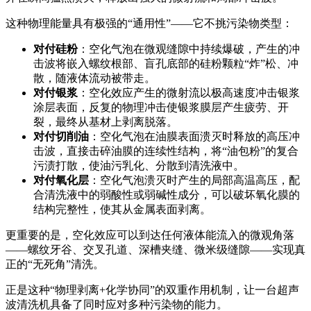
这种物理能量具有极强的“通用性”——它不挑污染物类型：
对付硅粉
：空化气泡在微观缝隙中持续爆破，产生的冲
击波将嵌入螺纹根部、盲孔底部的硅粉颗粒“炸”松、冲
散，随液体流动被带走。
对付银浆
：空化效应产生的微射流以极高速度冲击银浆
涂层表面，反复的物理冲击使银浆膜层产生疲劳、开
裂，最终从基材上剥离脱落。
对付切削油
：空化气泡在油膜表面溃灭时释放的高压冲
击波，直接击碎油膜的连续性结构，将“油包粉”的复合
污渍打散，使油污乳化、分散到清洗液中。
对付氧化层
：空化气泡溃灭时产生的局部高温高压，配
合清洗液中的弱酸性或弱碱性成分，可以破坏氧化膜的
结构完整性，使其从金属表面剥离
。
更重要的是，空化效应可以到达任何液体能流入的微观角落
——螺纹牙谷、交叉孔道、深槽夹缝、微米级缝隙——实现真
正的“无死角”清洗
。
正是这种“物理剥离+化学协同”的双重作用机制，让一台超声
波清洗机具备了同时应对多种污染物的能力。