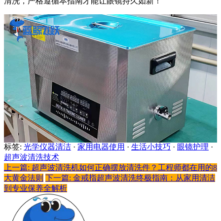
清洗，严格遵循本指南才能让眼镜持久如新！
标签:
光学仪器清洁
·
家用电器使用
·
生活小技巧
·
眼镜护理
·
超声波清洗技术
上一篇: 超声波清洗机如何正确摆放清洗件？工程师都在用的8
大黄金法则
下一篇: 金戒指超声波清洗终极指南：从家用清洁
到专业保养全解析