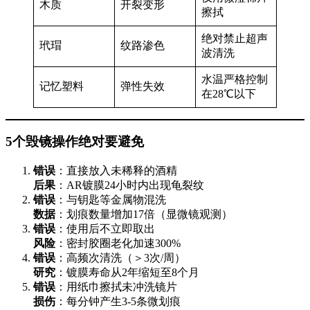
木质
开裂变形
擦拭
绝对禁止超声
玳瑁
纹路渗色
波清洗
水温严格控制
记忆塑料
弹性失效
在28℃以下
5个毁镜操作绝对要避免
错误
：直接放入未稀释的酒精
后果
：AR镀膜24小时内出现龟裂纹
错误
：与钥匙等金属物混洗
数据
：划痕数量增加17倍（显微镜观测）
错误
：使用后不立即取出
风险
：密封胶圈老化加速300%
错误
：高频次清洗（＞3次/周）
研究
：镀膜寿命从2年缩短至8个月
错误
：用纸巾擦拭未冲洗镜片
损伤
：每分钟产生3-5条微划痕