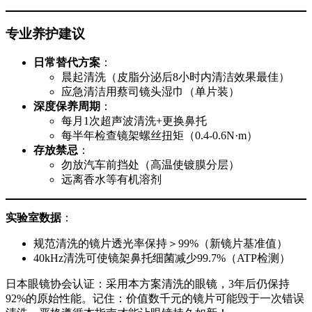
专业养护建议
日常替代方案
：
晨起清洗（皮脂分泌后8小时内清洁效果最佳）
应急清洁用蔡司镜头湿巾（单片装）
深度保养周期
：
每月1次超声波清洗+更换鼻托
每半年检查镜架螺丝扭矩（0.4-0.6N·m）
存放禁忌
：
勿放汽车前挡处（高温使镀膜分层）
远离香水等有机溶剂
实验室数据
：
规范清洗的镜片透光率保持＞99%（新镜片基准值）
40kHz清洗可使镜架鼻托细菌减少99.7%（ATP检测）
日本眼镜协会认证：采用本方案清洗的眼镜，3年后仍保持
92%的原始性能。记住：价值数千元的镜片可能毁于一次错误