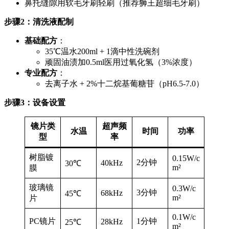
鼻托缝隙用软毛牙刷轻刷（推荐狮王超细毛牙刷）
步骤2：清洗液配制
基础配方
：
35℃温水200ml + 1滴中性洗碗剂
顽固油渍加0.5ml医用过氧化氢（3%浓度）
专业配方
：
去离子水 + 2%十二烷基葡糖苷（pH6.5-7.0）
步骤3：设备设置
镜片类
超声频
水温
时间
功率
型
率
树脂镀
0.15W/c
2分钟
40kHz
30℃
m²
膜
玻璃镜
0.3W/c
3分钟
68kHz
45℃
m²
片
0.1W/c
PC镜片
1分钟
28kHz
25℃
m²