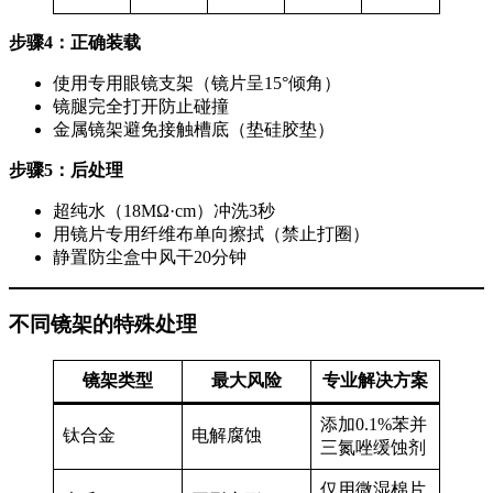
步骤4：正确装载
使用专用眼镜支架（镜片呈15°倾角）
镜腿完全打开防止碰撞
金属镜架避免接触槽底（垫硅胶垫）
步骤5：后处理
超纯水（18MΩ·cm）冲洗3秒
用镜片专用纤维布单向擦拭（禁止打圈）
静置防尘盒中风干20分钟
不同镜架的特殊处理
镜架类型
最大风险
专业解决方案
添加0.1%苯并
钛合金
电解腐蚀
三氮唑缓蚀剂
仅用微湿棉片