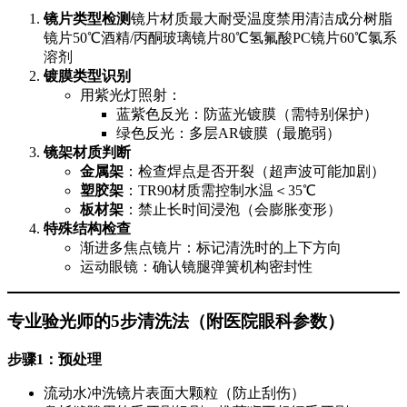
镜片类型检测
镜片材质最大耐受温度禁用清洁成分树脂
镜片50℃酒精/丙酮玻璃镜片80℃氢氟酸PC镜片60℃氯系
溶剂
镀膜类型识别
用紫光灯照射：
蓝紫色反光：防蓝光镀膜（需特别保护）
绿色反光：多层AR镀膜（最脆弱）
镜架材质判断
金属架
：检查焊点是否开裂（超声波可能加剧）
塑胶架
：TR90材质需控制水温＜35℃
板材架
：禁止长时间浸泡（会膨胀变形）
特殊结构检查
渐进多焦点镜片：标记清洗时的上下方向
运动眼镜：确认镜腿弹簧机构密封性
专业验光师的5步清洗法
（附医院眼科参数）
步骤1：预处理
流动水冲洗镜片表面大颗粒（防止刮伤）