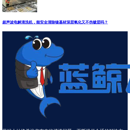
超声波电解清洗机，能安全清除镍基材深层氧化又不伤镀层吗？