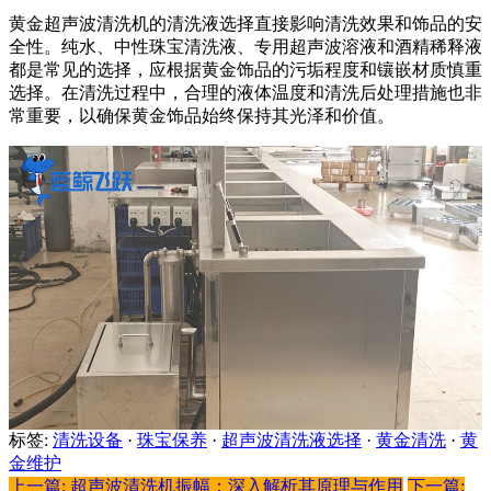
黄金超声波清洗机的清洗液选择直接影响清洗效果和饰品的安
全性。纯水、中性珠宝清洗液、专用超声波溶液和酒精稀释液
都是常见的选择，应根据黄金饰品的污垢程度和镶嵌材质慎重
选择。在清洗过程中，合理的液体温度和清洗后处理措施也非
常重要，以确保黄金饰品始终保持其光泽和价值。
标签:
清洗设备
·
珠宝保养
·
超声波清洗液选择
·
黄金清洗
·
黄
金维护
上一篇: 超声波清洗机振幅：深入解析其原理与作用
下一篇: