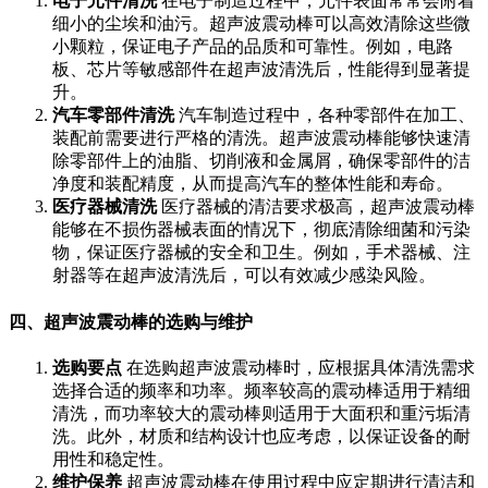
电子元件清洗
在电子制造过程中，元件表面常常会附着
细小的尘埃和油污。超声波震动棒可以高效清除这些微
小颗粒，保证电子产品的品质和可靠性。例如，电路
板、芯片等敏感部件在超声波清洗后，性能得到显著提
升。
汽车零部件清洗
汽车制造过程中，各种零部件在加工、
装配前需要进行严格的清洗。超声波震动棒能够快速清
除零部件上的油脂、切削液和金属屑，确保零部件的洁
净度和装配精度，从而提高汽车的整体性能和寿命。
医疗器械清洗
医疗器械的清洁要求极高，超声波震动棒
能够在不损伤器械表面的情况下，彻底清除细菌和污染
物，保证医疗器械的安全和卫生。例如，手术器械、注
射器等在超声波清洗后，可以有效减少感染风险。
四、超声波震动棒的选购与维护
选购要点
在选购超声波震动棒时，应根据具体清洗需求
选择合适的频率和功率。频率较高的震动棒适用于精细
清洗，而功率较大的震动棒则适用于大面积和重污垢清
洗。此外，材质和结构设计也应考虑，以保证设备的耐
用性和稳定性。
维护保养
超声波震动棒在使用过程中应定期进行清洁和