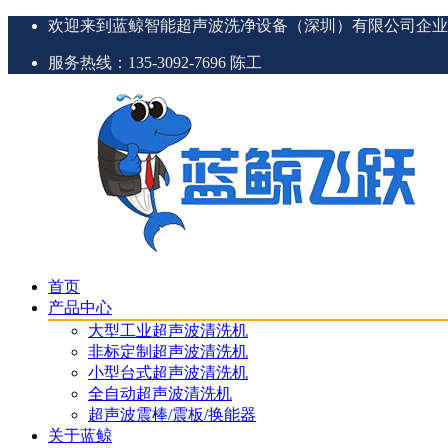
欢迎来到蓝鲸智能超声波洗净设备（深圳）有限公司企业
服务热线：135-3092-7696 陈工
首页
产品中心
大型工业超声波清洗机
非标定制超声波清洗机
小型台式超声波清洗机
全自动超声波清洗机
超声波震棒/震板/换能器
关于蓝鲸