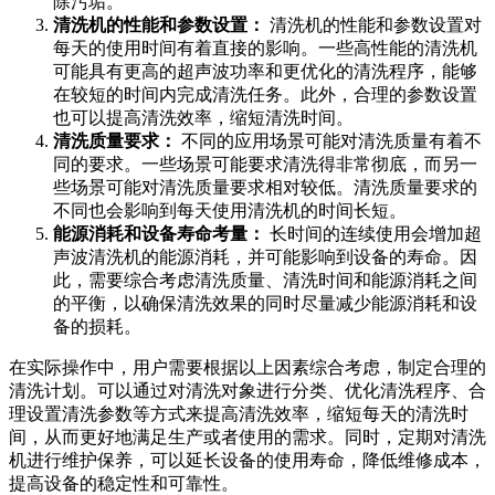
除污垢。
清洗机的性能和参数设置：
清洗机的性能和参数设置对
每天的使用时间有着直接的影响。一些高性能的清洗机
可能具有更高的超声波功率和更优化的清洗程序，能够
在较短的时间内完成清洗任务。此外，合理的参数设置
也可以提高清洗效率，缩短清洗时间。
清洗质量要求：
不同的应用场景可能对清洗质量有着不
同的要求。一些场景可能要求清洗得非常彻底，而另一
些场景可能对清洗质量要求相对较低。清洗质量要求的
不同也会影响到每天使用清洗机的时间长短。
能源消耗和设备寿命考量：
长时间的连续使用会增加超
声波清洗机的能源消耗，并可能影响到设备的寿命。因
此，需要综合考虑清洗质量、清洗时间和能源消耗之间
的平衡，以确保清洗效果的同时尽量减少能源消耗和设
备的损耗。
在实际操作中，用户需要根据以上因素综合考虑，制定合理的
清洗计划。可以通过对清洗对象进行分类、优化清洗程序、合
理设置清洗参数等方式来提高清洗效率，缩短每天的清洗时
间，从而更好地满足生产或者使用的需求。同时，定期对清洗
机进行维护保养，可以延长设备的使用寿命，降低维修成本，
提高设备的稳定性和可靠性。