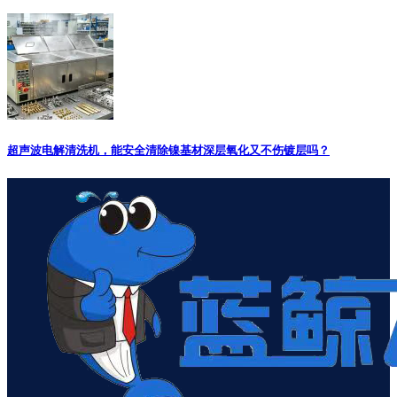
超声波电解清洗机，能安全清除镍基材深层氧化又不伤镀层吗？