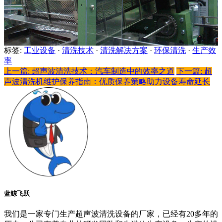
标签:
工业设备
·
清洗技术
·
清洗解决方案
·
环保清洗
·
生产效
率
上一篇: 超声波清洗技术：汽车制造中的效率之道
下一篇: 超
声波清洗机维护保养指南：优质保养策略助力设备寿命延长
蓝鲸飞跃
我们是一家专门生产超声波清洗设备的厂家，已经有20多年的