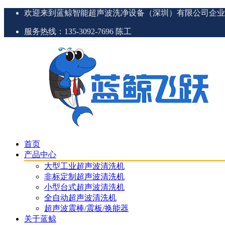
欢迎来到蓝鲸智能超声波洗净设备（深圳）有限公司企业
服务热线：135-3092-7696 陈工
首页
产品中心
大型工业超声波清洗机
非标定制超声波清洗机
小型台式超声波清洗机
全自动超声波清洗机
超声波震棒/震板/换能器
关于蓝鲸