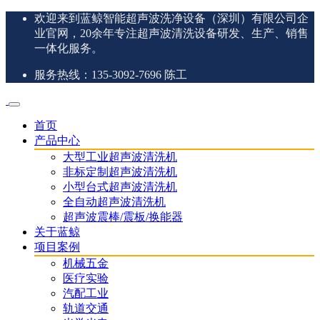
欢迎来到蓝鲸智能超声波洗净设备（深圳）有限公司企
业官网，20余年专注超声波清洗设备研发、生产、销售
一体化服务。
服务热线：135-3092-7696 陈工
首页
产品中心
大型工业超声波清洗机
非标定制超声波清洗机
小型台式超声波清洗机
全自动超声波清洗机
超声波震棒/震板/换能器
关于蓝鲸
项目案例
机械五金
医疗实验
汽配工业
轨道交通