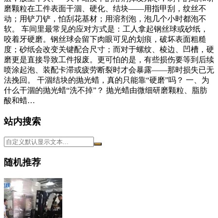
磨颗粒在工件表面干涸、硬化、结块——用指甲刮，纹丝不
动；用铲刀铲，怕刮花基材；用溶剂泡，泡几个小时都泡不
软。 车间里最常见的应对方式是：工人拿起钢丝球或砂纸，
咬着牙硬磨。钢丝球会留下肉眼可见的划痕，破坏表面粗糙
度；砂纸会改变关键配合尺寸；而对于螺纹、棱边、凹槽，硬
磨更是直接导致工件报废。更可怕的是，有些损伤要等到后续
喷涂起泡、装配卡滞或疲劳断裂时才会暴露——那时损失已无
法挽回。 干涸结块的抛光蜡，真的只能靠“硬磨”吗？ 一、为
什么干涸的抛光蜡“洗不掉”？ 抛光蜡由微细研磨颗粒、脂肪
酸和蜡…
站内搜索
随机推荐