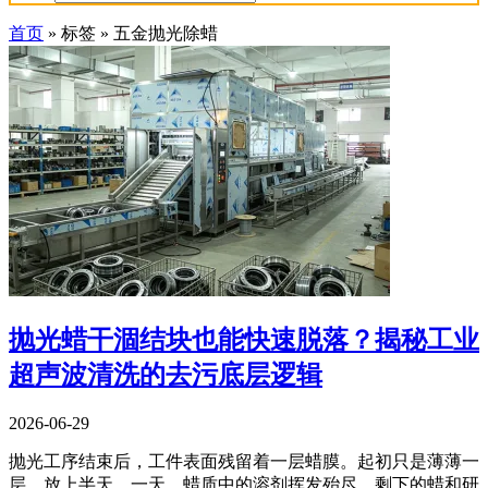
首页
»
标签
»
五金抛光除蜡
抛光蜡干涸结块也能快速脱落？揭秘工业
超声波清洗的去污底层逻辑
2026-06-29
抛光工序结束后，工件表面残留着一层蜡膜。起初只是薄薄一
层，放上半天、一天，蜡质中的溶剂挥发殆尽，剩下的蜡和研