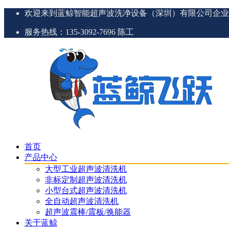
欢迎来到蓝鲸智能超声波洗净设备（深圳）有限公司企业
服务热线：135-3092-7696 陈工
首页
产品中心
大型工业超声波清洗机
非标定制超声波清洗机
小型台式超声波清洗机
全自动超声波清洗机
超声波震棒/震板/换能器
关于蓝鲸