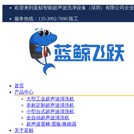
欢迎来到蓝鲸智能超声波洗净设备（深圳）有限公司企业
服务热线：135-3092-7696 陈工
首页
产品中心
大型工业超声波清洗机
非标定制超声波清洗机
小型台式超声波清洗机
全自动超声波清洗机
超声波震棒/震板/换能器
关于蓝鲸