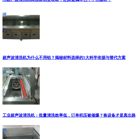
超声波清洗机为什么不用铝？揭秘材料选择的5大科学依据与替代方案
工业超声波清洗机：批量清洗效率低，订单积压被催爆？换设备才是真出路