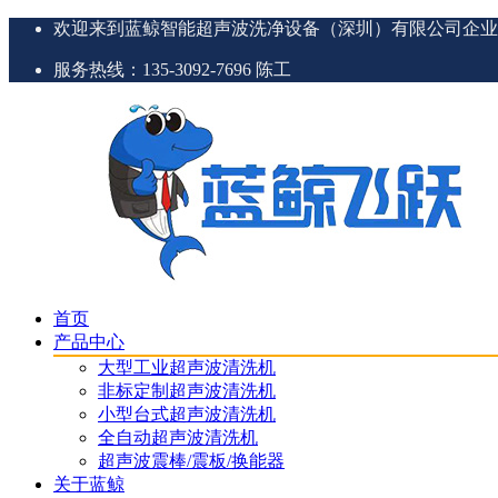
欢迎来到蓝鲸智能超声波洗净设备（深圳）有限公司企业
服务热线：135-3092-7696 陈工
首页
产品中心
大型工业超声波清洗机
非标定制超声波清洗机
小型台式超声波清洗机
全自动超声波清洗机
超声波震棒/震板/换能器
关于蓝鲸