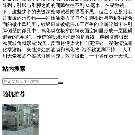
阵列，引脚与引脚之间的间隙往往不到0.5毫米。在显微镜
下，这些狭窄的夹缝深处却藏着肉眼看不见、但足以让整批芯
片报废的污染物——冲压油渗入了每个引脚根部与塑封料结合
面的微小凹坑里，镀银层或镀钯层加工产生的金属碎屑卡在引
脚侧壁的微孔中，氧化膜在极窄的铜表面空间里形成一层阻碍
键合的“屏障”。 传统的喷淋清洗走的是直线，遇到引脚根部
90度转角就形成涡流，反而将污染物推向更深处；浸泡清洗靠
化学溶解，夹缝深处的油膜和氧化物“泡不软更刷不掉”；人工
用无尘布逐个擦拭引脚间隙，效率极低，一个操作员一天也…
站内搜索
随机推荐