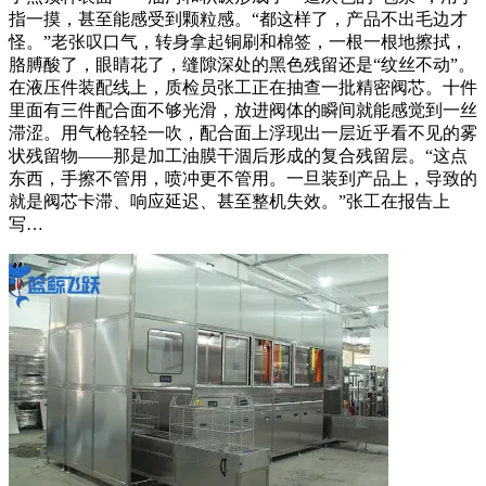
指一摸，甚至能感受到颗粒感。“都这样了，产品不出毛边才
怪。”老张叹口气，转身拿起铜刷和棉签，一根一根地擦拭，
胳膊酸了，眼睛花了，缝隙深处的黑色残留还是“纹丝不动”。
在液压件装配线上，质检员张工正在抽查一批精密阀芯。十件
里面有三件配合面不够光滑，放进阀体的瞬间就能感觉到一丝
滞涩。用气枪轻轻一吹，配合面上浮现出一层近乎看不见的雾
状残留物——那是加工油膜干涸后形成的复合残留层。“这点
东西，手擦不管用，喷冲更不管用。一旦装到产品上，导致的
就是阀芯卡滞、响应延迟、甚至整机失效。”张工在报告上
写…