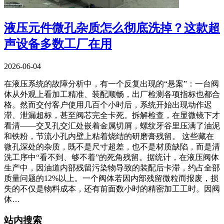
液压元件微孔杂质怎么彻底洗掉？这款超
声设备多数工厂在用
2026-06-04
在液压系统的故障分析中，有一个反复出现的“悬案”：一台阀
体从外观上看加工精准、装配顺畅，出厂检测各项指标也都合
格。然而交付客户使用几百个小时后，系统开始出现动作迟
滞、泄漏超标，甚至阀芯完全卡死。拆解检查，在显微镜下才
看清——交叉孔交汇处嵌着金属切屑，螺纹牙谷里压满了油泥
和铁粉，节流小孔内壁上粘着烧结的研磨膏残留。 这些藏在
微孔深处的杂质，既不是尺寸超差，也不是材质缺陷，而是清
洗工序中“看不到、够不着”的死角残留。据统计，在液压阀体
生产中，因油道内部残留污染物导致的装配后卡滞，约占全部
质量问题的12%以上。一个阀体若因内部残留微粒而报废，损
失的不仅是物料成本，还有前面数小时的精密加工工时。因阀
体…
站内搜索