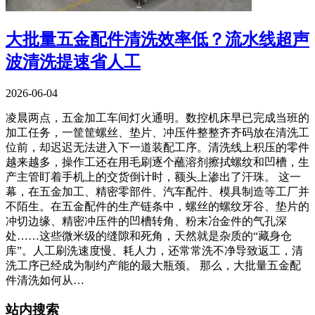
大批量五金配件清洗效率低？流水线超声
波清洗提速省人工
2026-06-04
凌晨两点，五金加工车间灯火通明。数控机床早已完成当班的
加工任务，一筐筐螺丝、垫片、冲压件整整齐齐码放在清洗工
位前，却迟迟无法进入下一道装配工序。清洗线上积压的零件
越来越多，操作工还在用毛刷逐个蘸溶剂擦拭螺纹和凹槽，生
产主管盯着手机上的交货倒计时，额头上渗出了汗珠。 这一
幕，在五金加工、精密零部件、汽车配件、模具制造等工厂并
不陌生。在五金配件的生产链条中，螺丝的螺纹牙谷、垫片的
冲切边缘、精密冲压件的凹槽转角、粉末冶金件的气孔深
处……这些微米级的缝隙和死角，天然就是杂质的“藏身仓
库”。人工刷洗速度慢、耗人力，还常常洗不净导致返工，清
洗工序已经成为制约产能的最大瓶颈。 那么，大批量五金配
件清洗如何从…
站内搜索