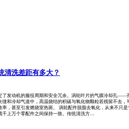
统清洗差距有多大？
了发动机的服役周期和安全冗余。涡轮叶片的气膜冷却孔——孔径
夹缝和冷却气道中，高温烧结的积碳与氧化物颗粒若残留不去，
率，甚至引发燃烧室热斑。 涡轮配件脱脂去氧化，从来不只是
成千上万个零配件之间保持一致。传统清洗方…