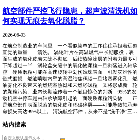
航空部件严控飞行隐患，超声波清洗机如
何实现无痕去氧化脱脂？
2026-06-03
在航空制造业的车间里，一个看似简单的工序往往承担着远超
直觉的重量——清洗。 涡轮叶片在高温燃气中长期服役，表
面生成的氧化皮若去除不彻底，后续热障涂层的附着力最多可
下降超过一半；涡轮盘夹缝中的氧化物颗粒一旦剥落进入轴承
腔，硬质磨粒可能在高速旋转中划伤滚珠表面，引发灾难性的
链式磨损；燃油喷嘴内壁的高温结焦积碳一旦堵塞雾化孔，燃
油雾化不良带来的燃烧室热斑和未燃尽碳粒，又将形成新一轮
的颗粒污染。业内长期流传着一个触目惊心的判断：95%的发
动机空中停车是由轴承故障引起的，而硬质颗粒污染物——正
是航空部件表面脱落的氧化皮和积碳碎屑——可能导致轴承寿
命损失高达99%以上。 清洗航空部件，从来不是“洗干净”三…
站内搜索