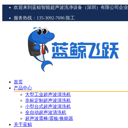
欢迎来到蓝鲸智能超声波洗净设备（深圳）有限公司企业
服务热线：135-3092-7696 陈工
首页
产品中心
大型工业超声波清洗机
非标定制超声波清洗机
小型台式超声波清洗机
全自动超声波清洗机
超声波震棒/震板/换能器
关于蓝鲸