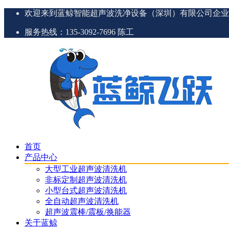
欢迎来到蓝鲸智能超声波洗净设备（深圳）有限公司企业
服务热线：135-3092-7696 陈工
首页
产品中心
大型工业超声波清洗机
非标定制超声波清洗机
小型台式超声波清洗机
全自动超声波清洗机
超声波震棒/震板/换能器
关于蓝鲸