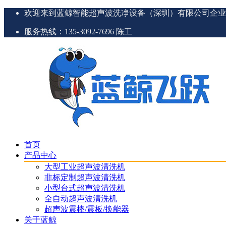
欢迎来到蓝鲸智能超声波洗净设备（深圳）有限公司企业
服务热线：135-3092-7696 陈工
首页
产品中心
大型工业超声波清洗机
非标定制超声波清洗机
小型台式超声波清洗机
全自动超声波清洗机
超声波震棒/震板/换能器
关于蓝鲸