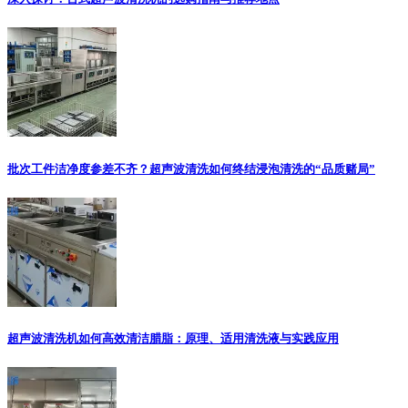
批次工件洁净度参差不齐？超声波清洗如何终结浸泡清洗的“品质赌局”
超声波清洗机如何高效清洁腊脂：原理、适用清洗液与实践应用