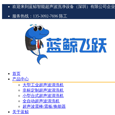
欢迎来到蓝鲸智能超声波洗净设备（深圳）有限公司企业
服务热线：135-3092-7696 陈工
首页
产品中心
大型工业超声波清洗机
非标定制超声波清洗机
小型台式超声波清洗机
全自动超声波清洗机
超声波震棒/震板/换能器
关于蓝鲸